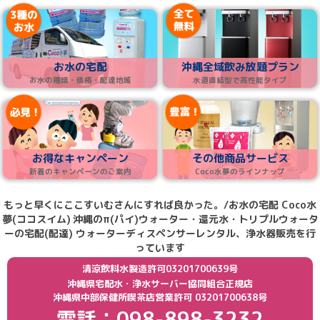
お水の宅配
沖縄全域飲み放題プラン
お水の種類・価格・配達地域
水道直結型で高性能タイプ
お得なキャンペーン
その他商品サービス
新着のキャンペーンのご案内
Coco水夢のラインナップ
もっと早くにここすいむさんにすれば良かった。/お水の宅配 Coco水
夢(ココスイム)
沖縄のπ(パイ)ウォーター・還元水・トリプルウォータ
ーの宅配(配達) ウォーターディスペンサーレンタル、浄水器販売を行
っています
清涼飲料水製造許可03201700639号
沖縄県宅配水・浄水サーバー協同組合正規店
沖縄県中部保健所喫茶店営業許可 03201700638号
電話：098-898-3232