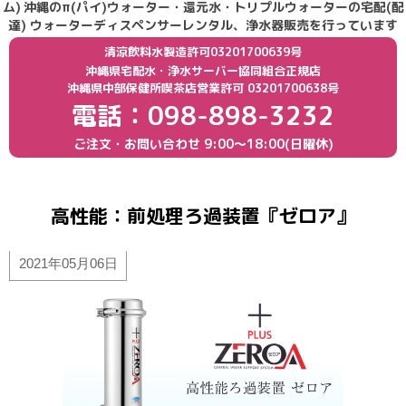
ム)
沖縄のπ(パイ)ウォーター・還元水・トリプルウォーターの宅配(配
達) ウォーターディスペンサーレンタル、浄水器販売を行っています
清涼飲料水製造許可03201700639号
沖縄県宅配水・浄水サーバー協同組合正規店
沖縄県中部保健所喫茶店営業許可 03201700638号
電話：098-898-3232
ご注文・お問い合わせ
9:00〜18:00(日曜休)
高性能：前処理ろ過装置『ゼロア』
2021年05月06日