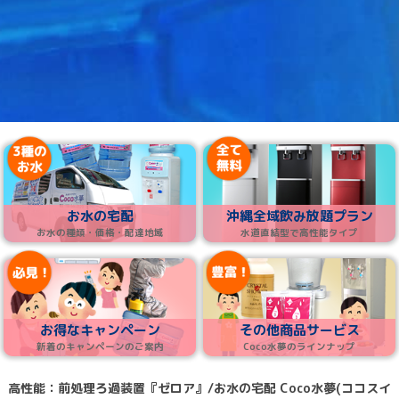
お水の宅配
沖縄全域飲み放題プラン
お水の種類・価格・配達地域
水道直結型で高性能タイプ
お得なキャンペーン
その他商品サービス
新着のキャンペーンのご案内
Coco水夢のラインナップ
高性能：前処理ろ過装置『ゼロア』/お水の宅配 Coco水夢(ココスイ