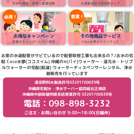
お水の種類・価格・配達地域
水道直結型で高性能タイプ
お得なキャンペーン
その他商品サービス
新着のキャンペーンのご案内
Coco水夢のラインナップ
お家の水道配管がサビているので配管取替工事も出来るの？/お水の宅
配 Coco水夢(ココスイム)
沖縄のπ(パイ)ウォーター・還元水・トリプ
ルウォーターの宅配(配達) ウォーターディスペンサーレンタル、浄水
器販売を行っています
清涼飲料水製造許可03201700639号
沖縄県宅配水・浄水サーバー協同組合正規店
沖縄県中部保健所喫茶店営業許可 03201700638号
電話：098-898-3232
ご注文・お問い合わせ
9:00〜18:00(日曜休)