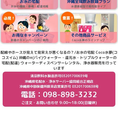
お水の宅配
沖縄全域飲み放題プラン
お水の種類・価格・配達地域
水道直結型で高性能タイプ
お得なキャンペーン
その他商品サービス
新着のキャンペーンのご案内
Coco水夢のラインナップ
配線やホースが見えて見栄えが悪くなるの？/お水の宅配 Coco水夢(コ
コスイム)
沖縄のπ(パイ)ウォーター・還元水・トリプルウォーターの
宅配(配達) ウォーターディスペンサーレンタル、浄水器販売を行って
います
清涼飲料水製造許可03201700639号
沖縄県宅配水・浄水サーバー協同組合正規店
沖縄県中部保健所喫茶店営業許可 03201700638号
電話：098-898-3232
ご注文・お問い合わせ
9:00〜18:00(日曜休)