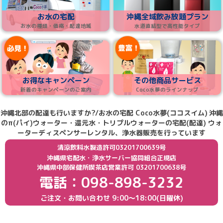
お水の宅配
沖縄全域飲み放題プラン
お水の種類・価格・配達地域
水道直結型で高性能タイプ
お得なキャンペーン
その他商品サービス
新着のキャンペーンのご案内
Coco水夢のラインナップ
沖縄北部の配達も行いますか?/お水の宅配 Coco水夢(ココスイム)
沖縄
のπ(パイ)ウォーター・還元水・トリプルウォーターの宅配(配達) ウォ
ーターディスペンサーレンタル、浄水器販売を行っています
清涼飲料水製造許可03201700639号
沖縄県宅配水・浄水サーバー協同組合正規店
沖縄県中部保健所喫茶店営業許可 03201700638号
電話：098-898-3232
ご注文・お問い合わせ
9:00〜18:00(日曜休)