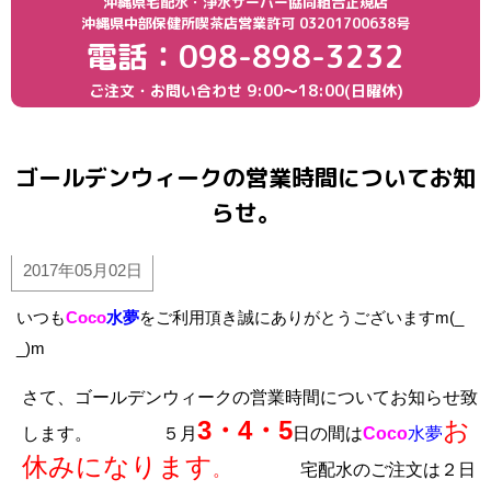
沖縄県宅配水・浄水サーバー協同組合正規店
沖縄県中部保健所喫茶店営業許可 03201700638号
電話：098-898-3232
ご注文・お問い合わせ
9:00〜18:00(日曜休)
ゴールデンウィークの営業時間についてお知
らせ。
2017年05月02日
いつも
Coco
水夢
をご利用頂き誠にありがとうございますm(_
_)m
さて、ゴールデンウィークの営業時間についてお知らせ致
3・4・5
お
します。 ５月
日の間は
Coco
水夢
休みになります
。
宅配水のご注文は
２日