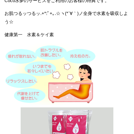
Coco水夢のサービスをご利用のお客様の特典です。
お肌つるッつるッ.+*:ﾟ+｡.☆ヽ(*´∀｀)ノ全身で水素を吸収しよ
う☆
健康第一 水素＆ケイ素