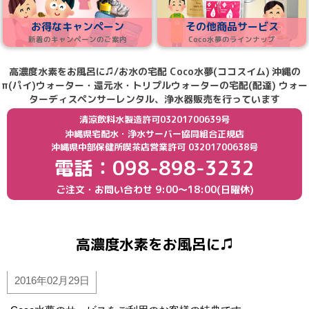
お得なキャンペーン
その他商品サービス
新着のキャンペーンのご案内
Coco水夢のラインナップ
高濃度水素をお風呂に♫/お水の宅配 Coco水夢(ココスイム)
沖縄の
π(パイ)ウォーター・還元水・トリプルウォーターの宅配(配達) ウォー
ターディスペンサーレンタル、浄水器販売を行っています
清涼飲料水製造許可03201700639号
沖縄県宅配水・浄水サーバー協同組合正規店
沖縄県中部保健所喫茶店営業許可 03201700638号
電話：098-898-3232
ご注文・お問い合わせ
9:00〜18:00(日曜休)
高濃度水素をお風呂に♫
2016年02月29日