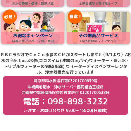
お水の種類・価格・配達地域
水道直結型で高性能タイプ
お得なキャンペーン
その他商品サービス
新着のキャンペーンのご案内
Coco水夢のラインナップ
ＲＢＣラジオでＣｏＣｏ水夢のＣＭがスタートします♪（9/1より）/お
水の宅配 Coco水夢(ココスイム)
沖縄のπ(パイ)ウォーター・還元水・
トリプルウォーターの宅配(配達) ウォーターディスペンサーレンタ
ル、浄水器販売を行っています
清涼飲料水製造許可03201700639号
沖縄県宅配水・浄水サーバー協同組合正規店
沖縄県中部保健所喫茶店営業許可 03201700638号
電話：098-898-3232
ご注文・お問い合わせ
9:00〜18:00(日曜休)