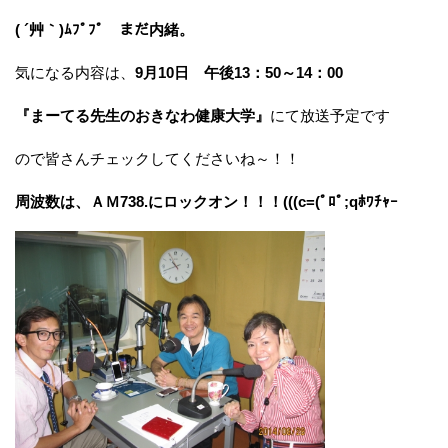
( ´艸｀)ﾑﾌﾟﾌﾟ まだ内緒。
気になる内容は、
9月10日 午後13：50～14：00
『まーてる先生のおきなわ健康大学』
にて放送予定です
ので皆さんチェックしてくださいね～！！
周波数は、ＡＭ738.にロックオン！！！(((c=(ﾟﾛﾟ;qﾎﾜﾁｬｰ