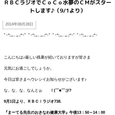
ＲＢＣラジオでＣｏＣｏ水夢のＣＭがスター
トします♪（9/1より）
2014年08月28日
ﾟ･*:.｡. .｡.:*･゜ﾟ･*:.｡. .｡.:*･゜ﾟ･*:.｡. .｡.:*･゜ﾟ･*:.｡. .｡.:*･
こんにちは♪厳しい残暑が続いておりますが皆さま
元気にお過ごしでしょうか。
今日は皆さまへウレシイお知らせがございます♪
な、な、な、なんとぉ
！(￣■￣;)!?
9月1日より、ＲＢＣｉラジオ738.
『まーてる先生のおきなわ健康大学』午後13：50～14：00