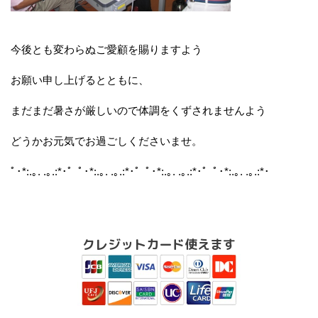
今後とも変わらぬご愛顧を賜りますよう
お願い申し上げるとともに、
まだまだ暑さが厳しいので体調をくずされませんよう
どうかお元気でお過ごしくださいませ。
ﾟ･*:.｡. .｡.:*･゜ﾟ･*:.｡. .｡.:*･゜ﾟ･*:.｡. .｡.:*･゜ﾟ･*:.｡. .｡.:*･
クレジットカード使えます