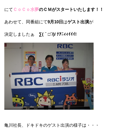
にて
ＣｏＣｏ水夢
のＣＭがスタートいたします！！
あわせて、同番組にて
9月10日
は
ゲスト出演
が
決定しましたぁ
∑(｀□´/)/ ﾅｱﾆｨｨｲｲｲ!
亀川社長、ドキドキのゲスト出演の様子は・・・